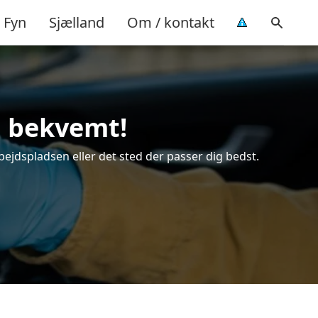
Fyn
Sjælland
Om / kontakt
g bekvemt!
bejdspladsen eller det sted der passer dig bedst.