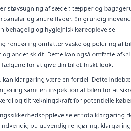
rer støvsugning af sæder, tæpper og bagage
rpaneler og andre flader. En grundig indvend
n behagelig og hygiejnisk køreoplevelse.
g rengøring omfatter vaske og polering af bi
er og andet skidt. Dette kan også omfatte afka
ælgene for at give din bil et friskt look.
l, kan klargøring være en fordel. Dette indebæ
øring samt en inspektion af bilen for at sikr
 værdi og tiltrækningskraft for potentielle købe
ingssikkerhedsopplevelse er totalklargøring d
e indvendig og udvendig rengøring, klargøring