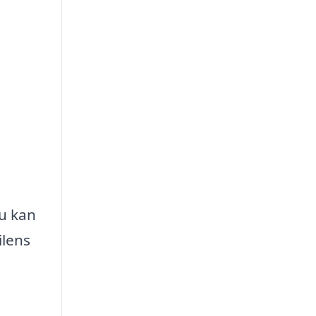
du kan
ilens