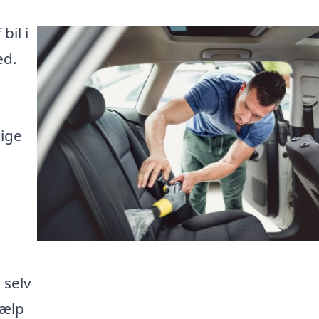
bil i
ed.
lige
 selv
jælp