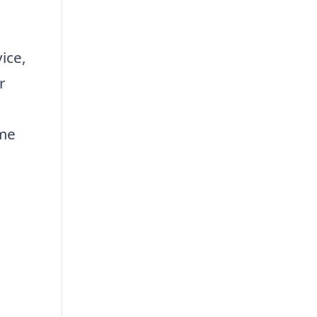
ice,
r
mme