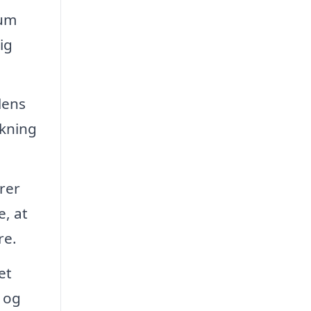
rum
ig
lens
lkning
rer
e, at
re.
et
 og