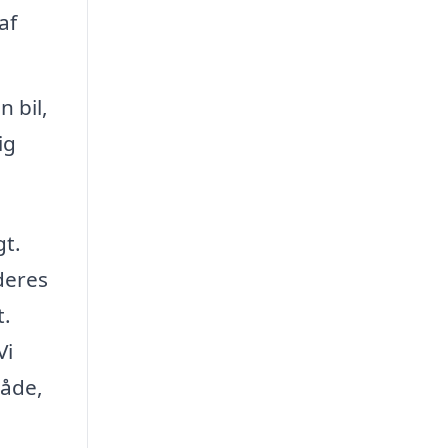
af
 bil,
ig
gt.
deres
t.
Vi
råde,