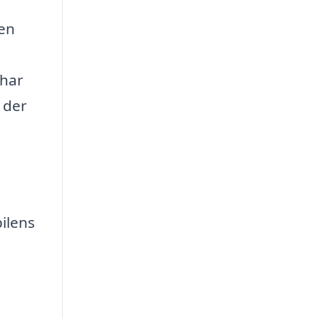
ken
 har
 der
ilens