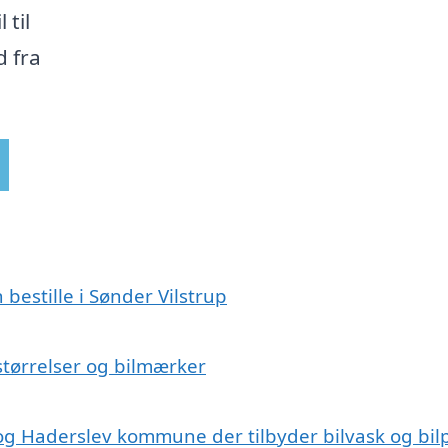
 til
d fra
 bestille i Sønder Vilstrup
ilstørrelser og bilmærker
 og Haderslev kommune der tilbyder bilvask og bilp