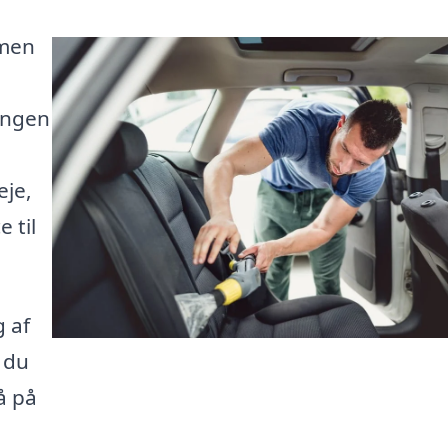
 men
ningen
eje,
 til
 af
r du
å på