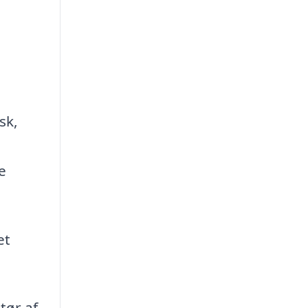
sk,
e
et
tør af