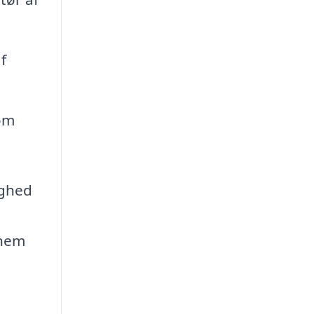
f
som
ighed
nnem