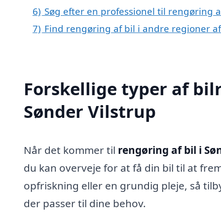
6)
Søg efter en professionel til rengøring a
7)
Find rengøring af bil i andre regioner 
Forskellige typer af bil
Sønder Vilstrup
Når det kommer til
rengøring af bil i Sø
du kan overveje for at få din bil til at 
opfriskning eller en grundig pleje, så til
der passer til dine behov.