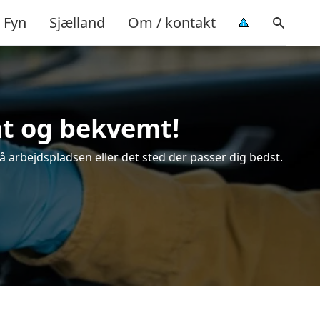
Fyn
Sjælland
Om / kontakt
emt og bekvemt!
å arbejdspladsen eller det sted der passer dig bedst.