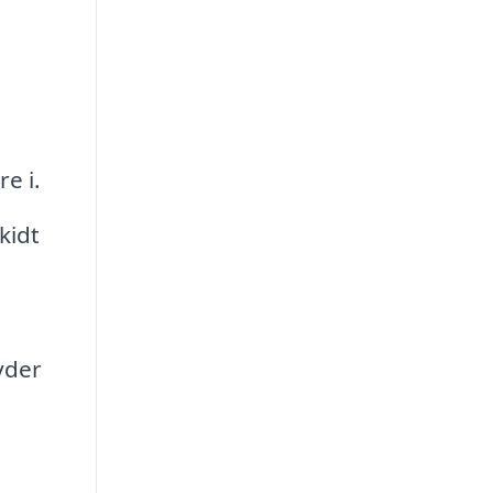
re i.
kidt
byder