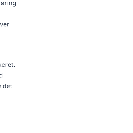
gøring
iver
keret.
ed
e det