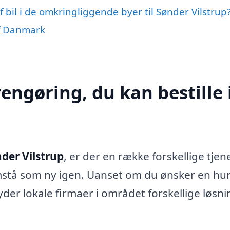
f bil i de omkringliggende byer til Sønder Vilstrup
af Danmark
rengøring, du kan bestille 
nder Vilstrup
, er der en række forskellige tjen
fremstå som ny igen. Uanset om du ønsker en hur
byder lokale firmaer i området forskellige løsni