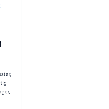
?
i
ester,
tig
nger,