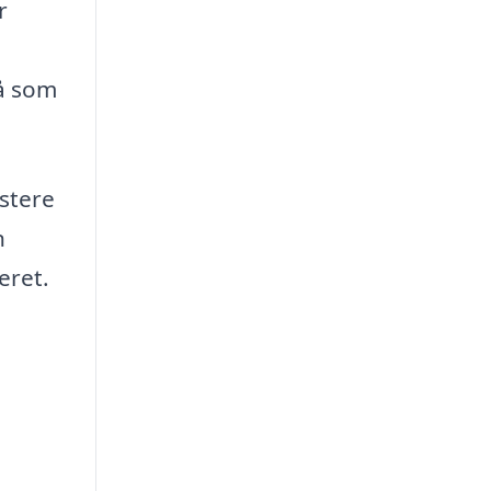
r
tå som
istere
n
eret.