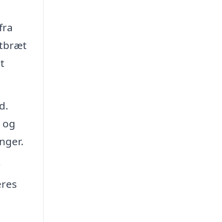
fra
ntbræt
t
d.
n og
inger.
r
eres