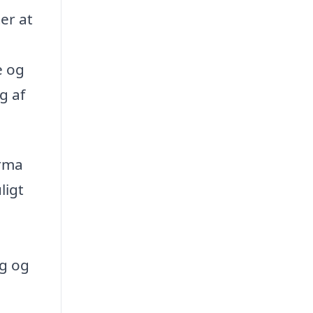
ter at
e og
g af
irma
ligt
ag og