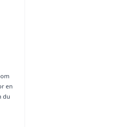
 som
or en
n du