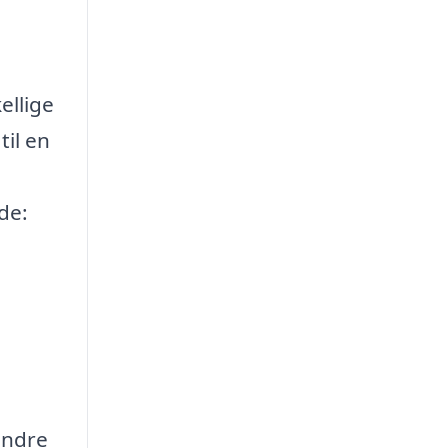
ellige
til en
de:
andre