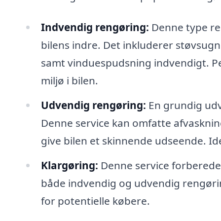
Indvendig rengøring:
Denne type ren
bilens indre. Det inkluderer støvsug
samt vinduespudsning indvendigt. Per
miljø i bilen.
Udvendig rengøring:
En grundig udve
Denne service kan omfatte afvaskning
give bilen et skinnende udseende. Ideel
Klargøring:
Denne service forbereder d
både indvendig og udvendig rengøring
for potentielle købere.