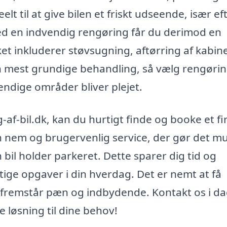
lt til at give bilen et friskt udseende, især ef
Med en indvendig rengøring får du derimod en
lket inkluderer støvsugning, aftørring af kabin
n mest grundige behandling, så vælg rengørin
endige områder bliver plejet.
-af-bil.dk, kan du hurtigt finde og booke et f
en nem og brugervenlig service, der gør det mu
n bil holder parkeret. Dette sparer dig tid og
ige opgaver i din hverdag. Det er nemt at få
tid fremstår pæn og indbydende. Kontakt os i d
 løsning til dine behov!