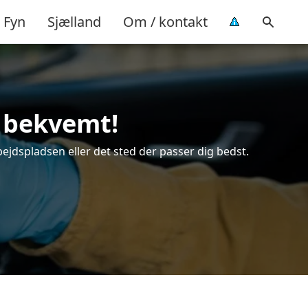
Fyn
Sjælland
Om / kontakt
g bekvemt!
bejdspladsen eller det sted der passer dig bedst.