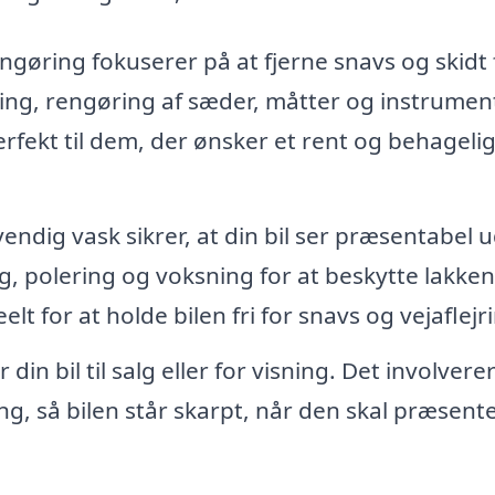
gøring fokuserer på at fjerne snavs og skidt 
ning, rengøring af sæder, måtter og instrume
fekt til dem, der ønsker et rent og behagelig
ndig vask sikrer, at din bil ser præsentabel u
, polering og voksning for at beskytte lakke
t for at holde bilen fri for snavs og vejaflejr
in bil til salg eller for visning. Det involvere
, så bilen står skarpt, når den skal præsent