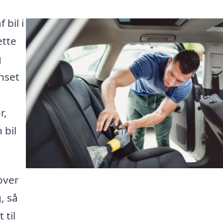
 bil i
ette
g
nset
r,
 bil
over
, så
 til