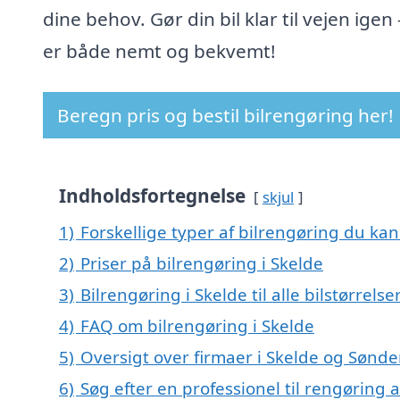
dine behov. Gør din bil klar til vejen igen 
er både nemt og bekvemt!
Beregn pris og bestil bilrengøring her!
Indholdsfortegnelse
skjul
1)
Forskellige typer af bilrengøring du kan 
2)
Priser på bilrengøring i Skelde
3)
Bilrengøring i Skelde til alle bilstørrels
4)
FAQ om bilrengøring i Skelde
5)
Oversigt over firmaer i Skelde og Sønde
6)
Søg efter en professionel til rengøring a