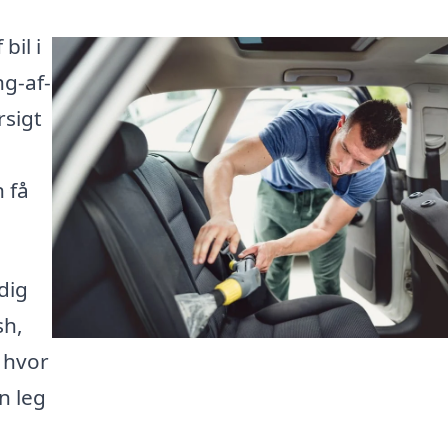
bil i
ng-af-
rsigt
n få
dig
sh,
, hvor
n leg