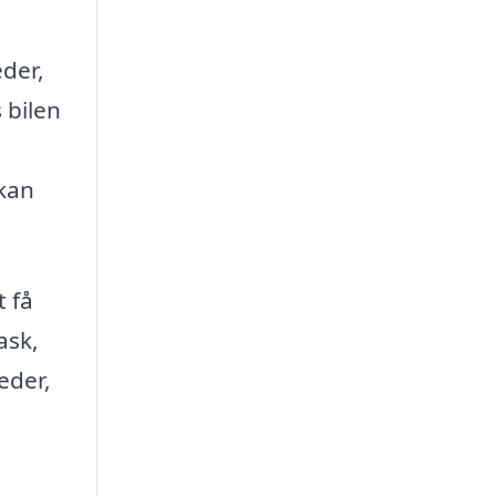
eder,
 bilen
 kan
t få
ask,
eder,