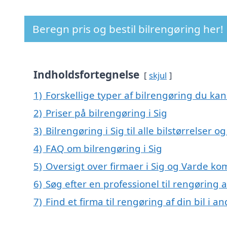
Beregn pris og bestil bilrengøring her!
Indholdsfortegnelse
skjul
1)
Forskellige typer af bilrengøring du kan 
2)
Priser på bilrengøring i Sig
3)
Bilrengøring i Sig til alle bilstørrelser 
4)
FAQ om bilrengøring i Sig
5)
Oversigt over firmaer i Sig og Varde ko
6)
Søg efter en professionel til rengøring a
7)
Find et firma til rengøring af din bil i 