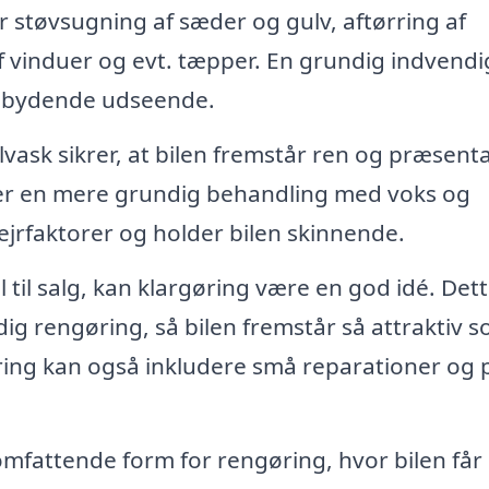
er støvsugning af sæder og gulv, aftørring af
 vinduer og evt. tæpper. En grundig indvendi
indbydende udseende.
vask sikrer, at bilen fremstår ren og præsenta
ler en mere grundig behandling med voks og
ejrfaktorer og holder bilen skinnende.
 til salg, kan klargøring være en god idé. Det
g rengøring, så bilen fremstår så attraktiv 
øring kan også inkludere små reparationer og 
mfattende form for rengøring, hvor bilen får