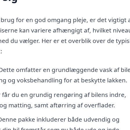
 brug for en god omgang pleje, er det vigtigt 
Priserne kan variere afhængigt af, hvilket nivea
d du vælger. Her er et overblik over de typi
:
 Dette omfatter en grundlæggende vask af bil
ing og voksbehandling for at beskytte lakken.
r får du en grundig rengøring af bilens indre,
og matting, samt aftørring af overflader.
 Denne pakke inkluderer både udvendig og
at din bil fremstår som ny både ude og inde.