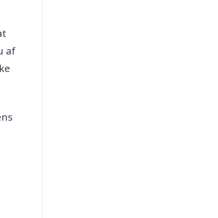
at
u af
ske
ens