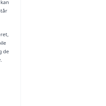
 kan
står
ret,
ile
g de
.