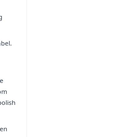
g
bel.
te
som
polish
 en