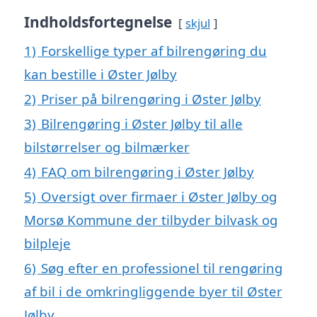
Indholdsfortegnelse
skjul
1)
Forskellige typer af bilrengøring du
kan bestille i Øster Jølby
2)
Priser på bilrengøring i Øster Jølby
3)
Bilrengøring i Øster Jølby til alle
bilstørrelser og bilmærker
4)
FAQ om bilrengøring i Øster Jølby
5)
Oversigt over firmaer i Øster Jølby og
Morsø Kommune der tilbyder bilvask og
bilpleje
6)
Søg efter en professionel til rengøring
af bil i de omkringliggende byer til Øster
Jølby