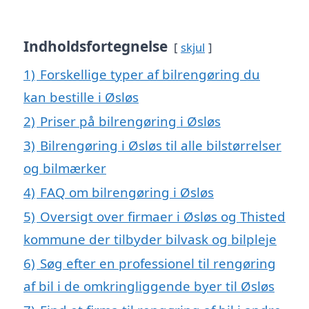
Indholdsfortegnelse
skjul
1)
Forskellige typer af bilrengøring du
kan bestille i Øsløs
2)
Priser på bilrengøring i Øsløs
3)
Bilrengøring i Øsløs til alle bilstørrelser
og bilmærker
4)
FAQ om bilrengøring i Øsløs
5)
Oversigt over firmaer i Øsløs og Thisted
kommune der tilbyder bilvask og bilpleje
6)
Søg efter en professionel til rengøring
af bil i de omkringliggende byer til Øsløs