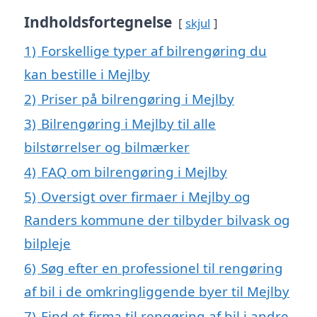
Indholdsfortegnelse
skjul
1)
Forskellige typer af bilrengøring du
kan bestille i Mejlby
2)
Priser på bilrengøring i Mejlby
3)
Bilrengøring i Mejlby til alle
bilstørrelser og bilmærker
4)
FAQ om bilrengøring i Mejlby
5)
Oversigt over firmaer i Mejlby og
Randers kommune der tilbyder bilvask og
bilpleje
6)
Søg efter en professionel til rengøring
af bil i de omkringliggende byer til Mejlby
7)
Find et firma til rengøring af bil i andre