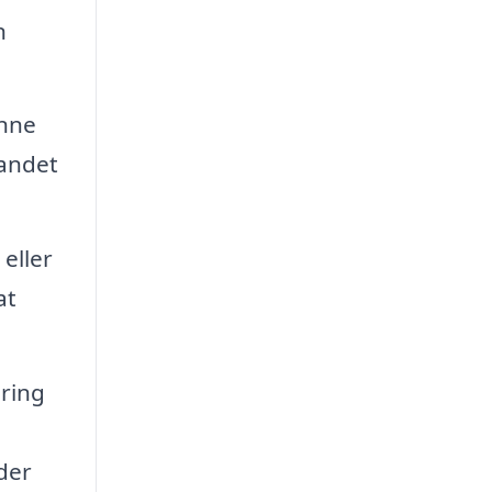
n
enne
 andet
eller
at
øring
 der