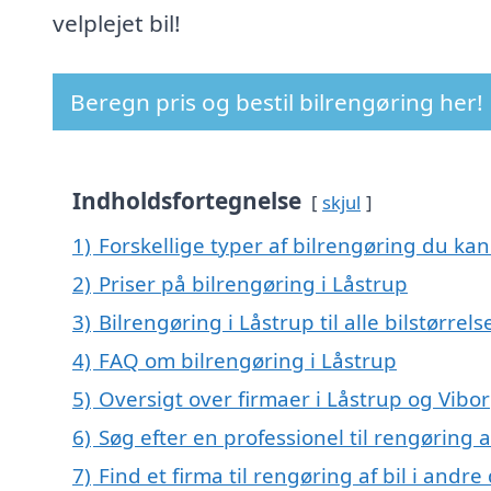
velplejet bil!
Beregn pris og bestil bilrengøring her!
Indholdsfortegnelse
skjul
1)
Forskellige typer af bilrengøring du kan 
2)
Priser på bilrengøring i Låstrup
3)
Bilrengøring i Låstrup til alle bilstørre
4)
FAQ om bilrengøring i Låstrup
5)
Oversigt over firmaer i Låstrup og Vibo
6)
Søg efter en professionel til rengøring a
7)
Find et firma til rengøring af bil i andr