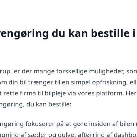
rengøring du kan bestille i
strup, er der mange forskellige muligheder, so
m din bil trænger til en simpel opfriskning, el
rette firma til bilpleje via vores platform. Her
gøring, du kan bestille:
gøring fokuserer på at gøre insiden af bilen 
ugning af sæder og gulve, aftørring af dashb