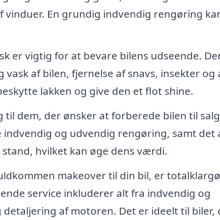
 vinduer. En grundig indvendig rengøring ka
k er vigtig for at bevare bilens udseende. D
 vask af bilen, fjernelse af snavs, insekter og
eskytte lakken og give den et flot shine.
il dem, der ønsker at forberede bilen til salg 
e indvendig og udvendig rengøring, samt det 
e stand, hvilket kan øge dens værdi.
uldkommen makeover til din bil, er totalklarg
ende service inkluderer alt fra indvendig og
etaljering af motoren. Det er ideelt til biler,