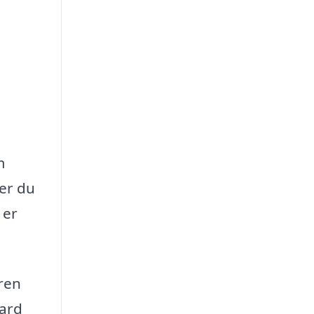
m
ler du
 er
ren
oard