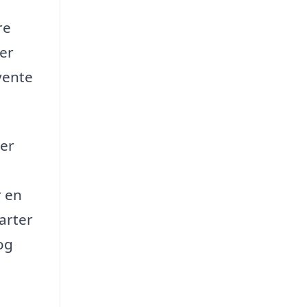
re
ler
vente
rer
r en
arter
og