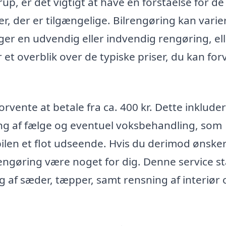
rup, er det vigtigt at have en forståelse for de
er, der er tilgængelige. Bilrengøring kan varie
ger en udvendig eller indvendig rengøring, el
 et overblik over de typiske priser, du kan for
rvente at betale fra ca. 400 kr. Dette inklude
ing af fælge og eventuel voksbehandling, som
ilen et flot udseende. Hvis du derimod ønske
ngøring være noget for dig. Denne service st
g af sæder, tæpper, samt rensning af interiør 