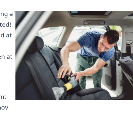
ing af
sted!
ed at
en at
emt
ehov