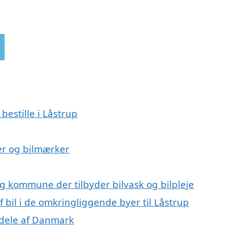
bestille i Låstrup
lser og bilmærker
rg kommune der tilbyder bilvask og bilpleje
f bil i de omkringliggende byer til Låstrup
e dele af Danmark