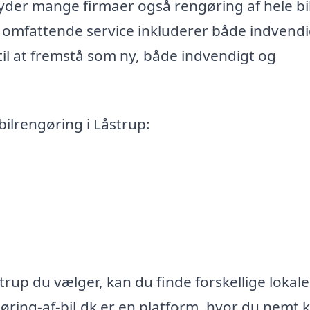
lbyder mange firmaer også rengøring af hele bi
e omfattende service inkluderer både indvend
til at fremstå som ny, både indvendigt og
bilrengøring i Låstrup:
trup du vælger, kan du finde forskellige lokale
gøring-af-bil.dk er en platform, hvor du nemt 