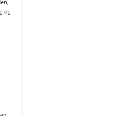
len,
ig og
kan