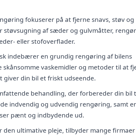
gøring fokuserer på at fjerne snavs, støv og
rer støvsugning af sæder og gulvmåtter, rengø
der- eller stofoverflader.
sk indebærer en grundig rengøring af bilens
uge skånsomme vaskemidler og metoder til at fj
t giver din bil et friskt udseende.
attende behandling, der forbereder din bil t
 både indvendig og udvendig rengøring, samt e
lt ser pænt og indbydende ud.
 den ultimative pleje, tilbyder mange firmaer