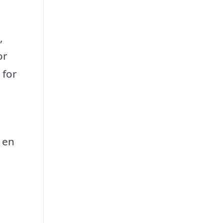
,
or
 for
g en