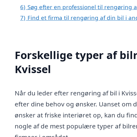
6)
Søg efter en professionel til rengøring a
7)
Find et firma til rengøring af din bil i 
Forskellige typer af bil
Kvissel
Når du leder efter rengøring af bil i Kvis
efter dine behov og ønsker. Uanset om du ø
ønsker at friske interiøret op, kan du fin
nogle af de mest populære typer af bilre
firmaer i området.