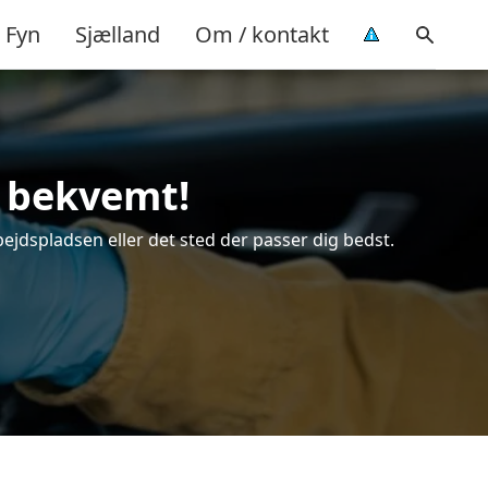
Fyn
Sjælland
Om / kontakt
g bekvemt!
bejdspladsen eller det sted der passer dig bedst.