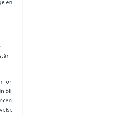
ge en
e
står
r for
n bil
ancen
velse