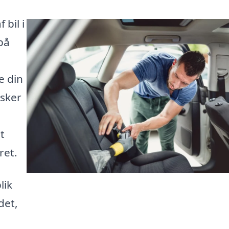
 bil i
på
e din
nsker
t
ret.
lik
det,