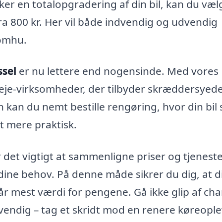
er en totalopgradering af din bil, kan du væl
a 800 kr. Her vil både indvendig og udvendig
 omhu.
ssel
er nu lettere end nogensinde. Med vores
pleje-virksomheder, der tilbyder skræddersyed
n kan du nemt bestille rengøring, hvor din bil 
et mere praktisk.
r det vigtigt at sammenligne priser og tjeneste
 dine behov. På denne måde sikrer du dig, at di
får mest værdi for pengene. Gå ikke glip af ch
dvendig – tag et skridt mod en renere køreople