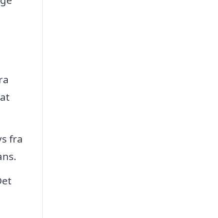
ra
 at
s fra
ans.
Det