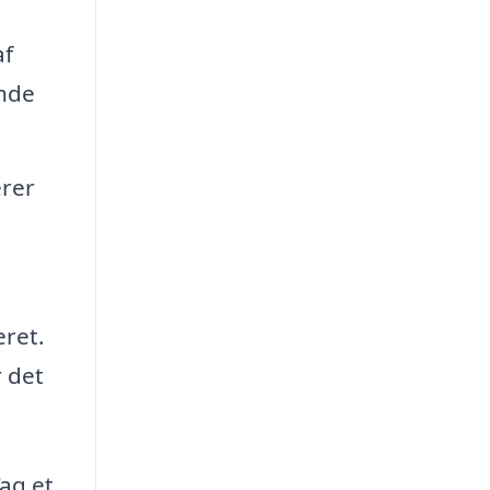
af
ende
erer
eret.
r det
Tag et