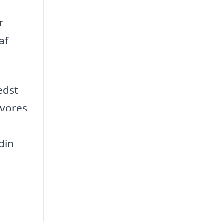
r
af
edst
 vores
din