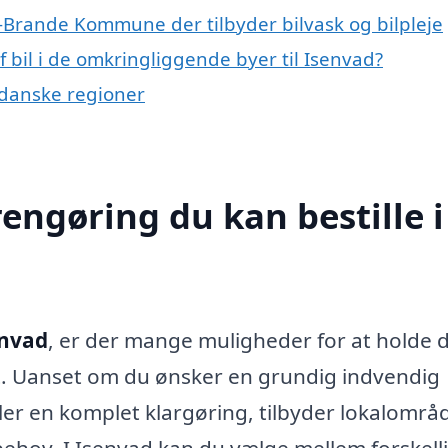
t-Brande Kommune der tilbyder bilvask og bilpleje
f bil i de omkringliggende byer til Isenvad?
e danske regioner
rengøring du kan bestille i
envad
, er der mange muligheder for at holde di
t. Uanset om du ønsker en grundig indvendig
er en komplet klargøring, tilbyder lokalområd
 behov. I Isenvad kan du vælge mellem forskell