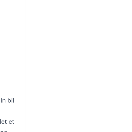
n bil
et et
ige