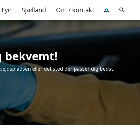
Fyn
Sjælland
Om / kontakt
og bekvemt!
rbejdspladsen eller det sted der passer dig bedst.