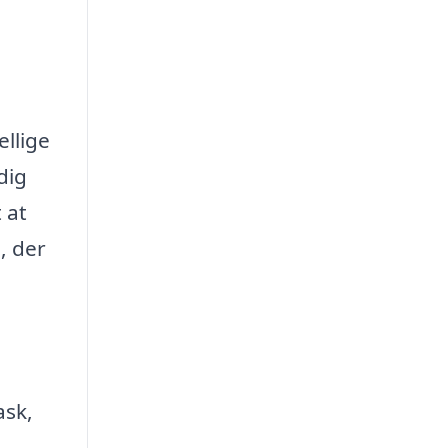
ellige
dig
 at
, der
ask,