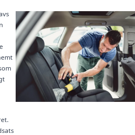
navs
en
de
nemt
 som
gt
ret.
dsats