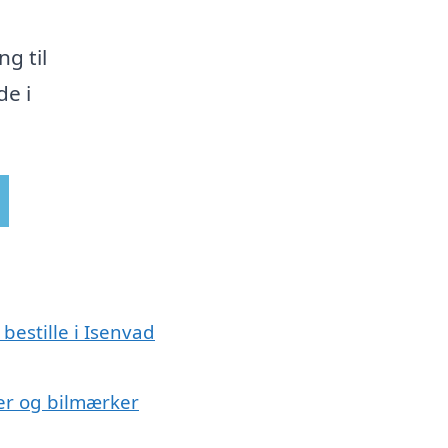
ng til
de i
bestille i Isenvad
lser og bilmærker