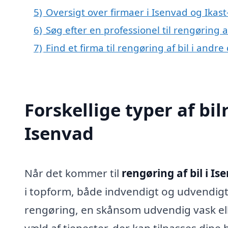
5)
Oversigt over firmaer i Isenvad og Ikas
6)
Søg efter en professionel til rengøring a
7)
Find et firma til rengøring af bil i andr
Forskellige typer af bil
Isenvad
Når det kommer til
rengøring af bil i Is
i topform, både indvendigt og udvendig
rengøring, en skånsom udvendig vask ell
væld af tjenester, der kan tilpasses dine