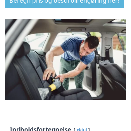
Beregn pris og bestil bilrengøring her!
Indholdsfortegnelse
skjul