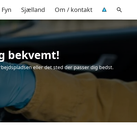
Fyn
Sjælland
Om / kontakt
og bekvemt!
rbejdspladsen eller det sted der passer dig bedst.