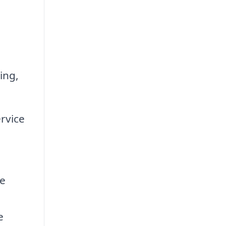
ing,
rvice
de
e