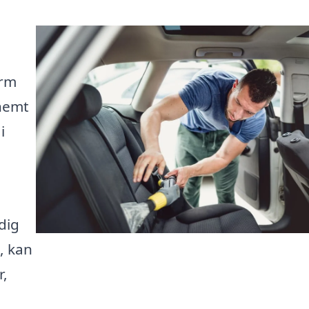
orm
nemt
i
dig
, kan
r,