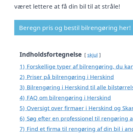
været lettere at få din bil til at stråle!
Beregn pris og bestil bilrengøring her!
Indholdsfortegnelse
skjul
1)
Forskellige typer af bilrengøring, du kan
2)
Priser på bilrengøring i Herskind
3)
Bilrengøring i Herskind til alle bilstørr
4)
FAQ om bilrengøring i Herskind
5)
Oversigt over firmaer i Herskind og Sk
6)
Søg efter en professionel til rengøring 
7)
Find et firma til rengøring af din bil i