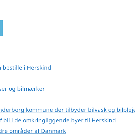
 bestille i Herskind
elser og bilmærker
anderborg kommune der tilbyder bilvask og bilplej
af bil i de omkringliggende byer til Herskind
 andre områder af Danmark