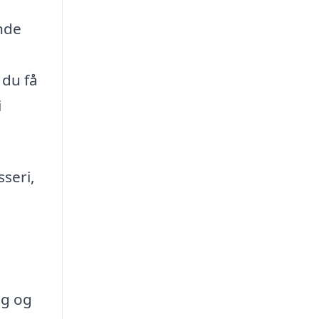
inde
 du få
i
sseri,
ig og