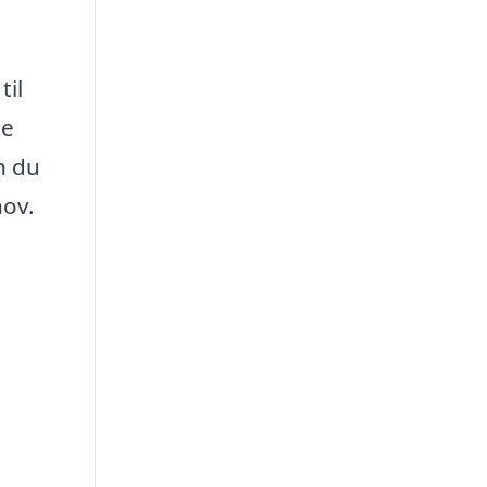
til
le
n du
hov.