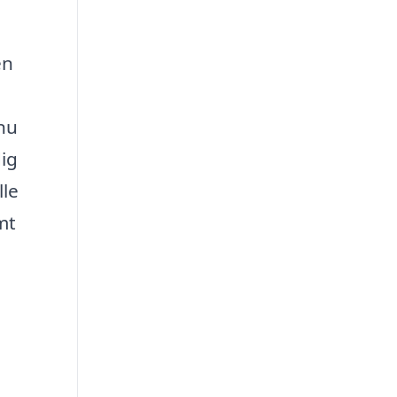
en
dnu
dig
lle
mt