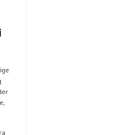
i
lige
g
der
e,
ra