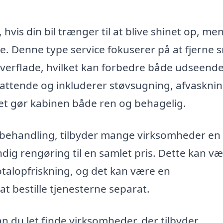
vis din bil trænger til at blive shinet op, me
je. Denne type service fokuserer på at fjerne 
overflade, hvilket kan forbedre både udseend
attende og inkluderer støvsugning, afvasknin
ket gør kabinen både ren og behagelig.
 behandling, tilbyder mange virksomheder en
ig rengøring til en samlet pris. Dette kan v
totalopfriskning, og det kan være en
 at bestille tjenesterne separat.
n du let finde virksomheder, der tilbyder