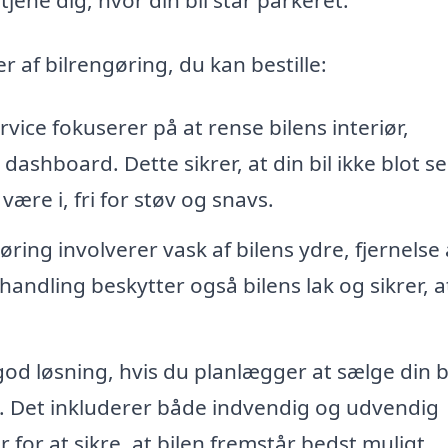
er af bilrengøring, du kan bestille:
ice fokuserer på at rense bilens interiør,
ashboard. Dette sikrer, at din bil ikke blot se
ære i, fri for støv og snavs.
ing involverer vask af bilens ydre, fjernelse 
handling beskytter også bilens lak og sikrer, 
d løsning, hvis du planlægger at sælge din b
ale. Det inkluderer både indvendig og udvendig
 for at sikre, at bilen fremstår bedst muligt.