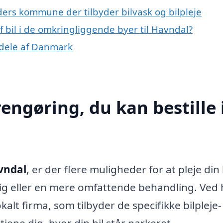
ders kommune der tilbyder bilvask og bilpleje
af bil i de omkringliggende byer til Havndal?
e dele af Danmark
rengøring, du kan bestille 
avndal
, er der flere muligheder for at pleje din 
g eller en mere omfattende behandling. Ved 
alt firma, som tilbyder de specifikke bilpleje-
jene dig, hvor din bil står parkeret.