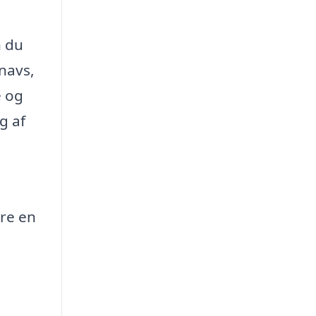
n du
snavs,
e og
g af
ære en