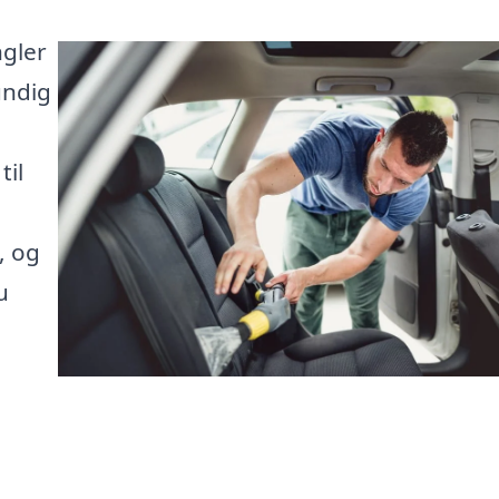
ngler
undig
til
, og
u