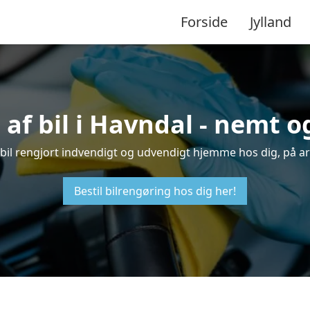
Forside
Jylland
af bil i Havndal - nemt 
n bil rengjort indvendigt og udvendigt hjemme hos dig, på a
Bestil bilrengøring hos dig her!