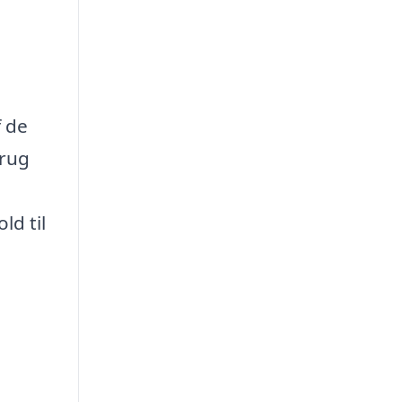
f de
brug
ld til