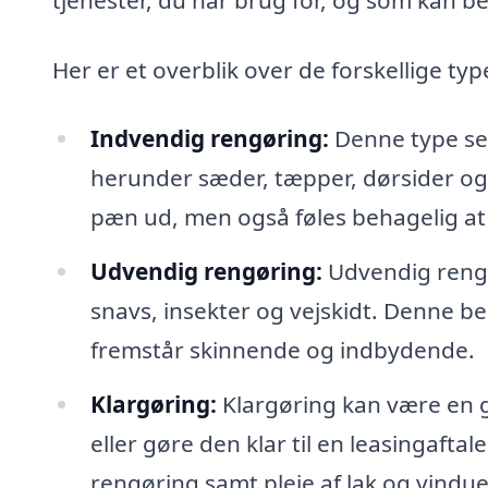
Her er et overblik over de forskellige typ
Indvendig rengøring:
Denne type serv
herunder sæder, tæpper, dørsider og d
pæn ud, men også føles behagelig at v
Udvendig rengøring:
Udvendig rengør
snavs, insekter og vejskidt. Denne be
fremstår skinnende og indbydende.
Klargøring:
Klargøring kan være en go
eller gøre den klar til en leasingaft
rengøring samt pleje af lak og vinduer