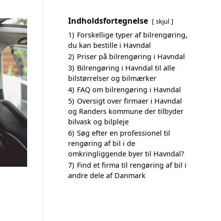
Indholdsfortegnelse
skjul
1)
Forskellige typer af bilrengøring,
du kan bestille i Havndal
2)
Priser på bilrengøring i Havndal
3)
Bilrengøring i Havndal til alle
bilstørrelser og bilmærker
4)
FAQ om bilrengøring i Havndal
5)
Oversigt over firmaer i Havndal
og Randers kommune der tilbyder
bilvask og bilpleje
6)
Søg efter en professionel til
rengøring af bil i de
omkringliggende byer til Havndal?
7)
Find et firma til rengøring af bil i
andre dele af Danmark