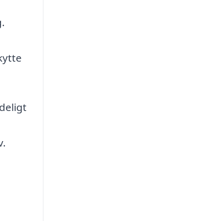
.
kytte
deligt
v.