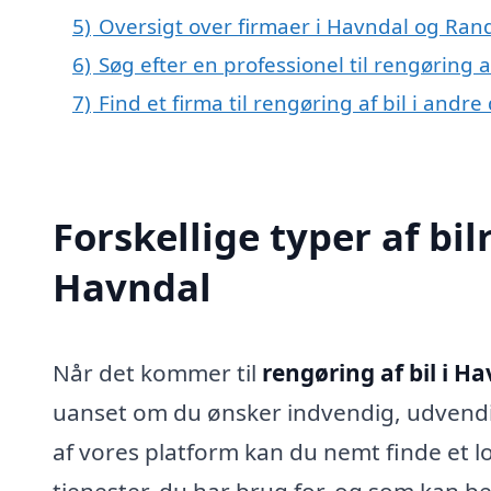
5)
Oversigt over firmaer i Havndal og Ran
6)
Søg efter en professionel til rengøring 
7)
Find et firma til rengøring af bil i andr
Forskellige typer af bil
Havndal
Når det kommer til
rengøring af bil i H
uanset om du ønsker indvendig, udvendi
af vores platform kan du nemt finde et lok
tjenester, du har brug for, og som kan bet