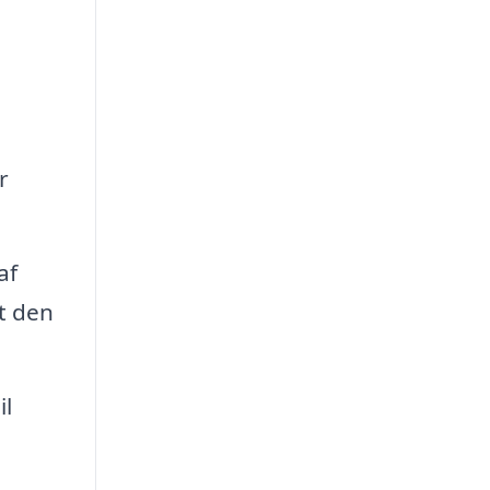
r
af
at den
il