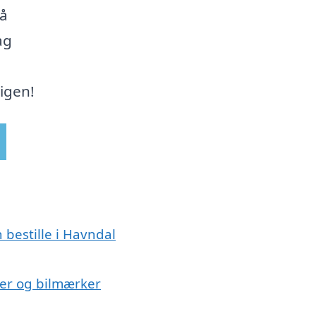
på
ag
 igen!
 bestille i Havndal
lser og bilmærker