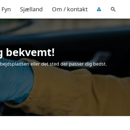
Fyn
Sjælland
Om / kontakt
og bekvemt!
rbejdspladsen eller det sted der passer dig bedst.