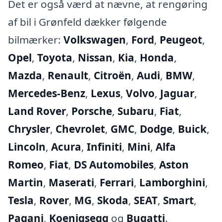
Det er også værd at nævne, at rengøring
af bil i Grønfeld dækker følgende
bilmærker:
Volkswagen
,
Ford
,
Peugeot
,
Opel
,
Toyota
,
Nissan
,
Kia
,
Honda
,
Mazda
,
Renault
,
Citroën
,
Audi
,
BMW
,
Mercedes-Benz
,
Lexus
,
Volvo
,
Jaguar
,
Land Rover
,
Porsche
,
Subaru
,
Fiat
,
Chrysler
,
Chevrolet
,
GMC
,
Dodge
,
Buick
,
Lincoln
,
Acura
,
Infiniti
,
Mini
,
Alfa
Romeo
,
Fiat
,
DS Automobiles
,
Aston
Martin
,
Maserati
,
Ferrari
,
Lamborghini
,
Tesla
,
Rover
,
MG
,
Skoda
,
SEAT
,
Smart
,
Pagani
,
Koenigsegg
og
Bugatti
.