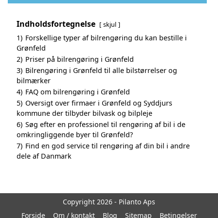
Indholdsfortegnelse
skjul
1)
Forskellige typer af bilrengøring du kan bestille i
Grønfeld
2)
Priser på bilrengøring i Grønfeld
3)
Bilrengøring i Grønfeld til alle bilstørrelser og
bilmærker
4)
FAQ om bilrengøring i Grønfeld
5)
Oversigt over firmaer i Grønfeld og Syddjurs
kommune der tilbyder bilvask og bilpleje
6)
Søg efter en professionel til rengøring af bil i de
omkringliggende byer til Grønfeld?
7)
Find en god service til rengøring af din bil i andre
dele af Danmark
Copyright 2026 - Pilanto Aps
Forside
Om / kontakt
Blog
Sitemap
Betingelser