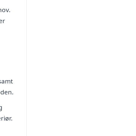
hov.
er
 samt
iden.
g
riør.