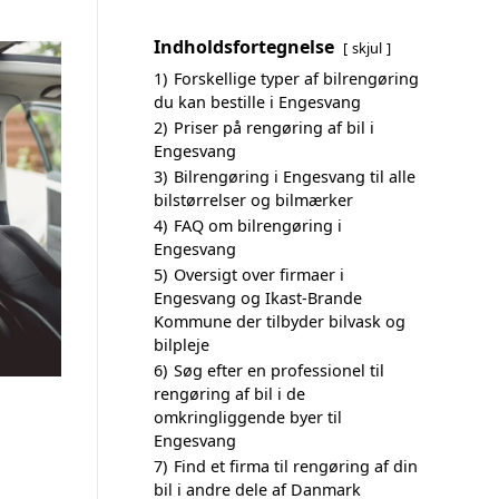
Indholdsfortegnelse
skjul
1)
Forskellige typer af bilrengøring
du kan bestille i Engesvang
2)
Priser på rengøring af bil i
Engesvang
3)
Bilrengøring i Engesvang til alle
bilstørrelser og bilmærker
4)
FAQ om bilrengøring i
Engesvang
5)
Oversigt over firmaer i
Engesvang og Ikast-Brande
Kommune der tilbyder bilvask og
bilpleje
6)
Søg efter en professionel til
rengøring af bil i de
omkringliggende byer til
Engesvang
7)
Find et firma til rengøring af din
bil i andre dele af Danmark