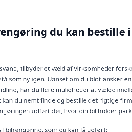
rengøring du kan bestille i
esvang, tilbyder et væld af virksomheder forske
emstå som ny igen. Uanset om du blot ønsker en
ndling, har du flere muligheder at vælge imel
an du nemt finde og bestille det rigtige firma
engøringen udført dér, hvor din bil holder park
f bilrengøring, som du kan få udført: