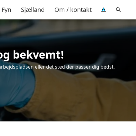
Fyn
Sjælland
Om / kontakt
 og bekvemt!
arbejdspladsen eller det sted der passer dig bedst.