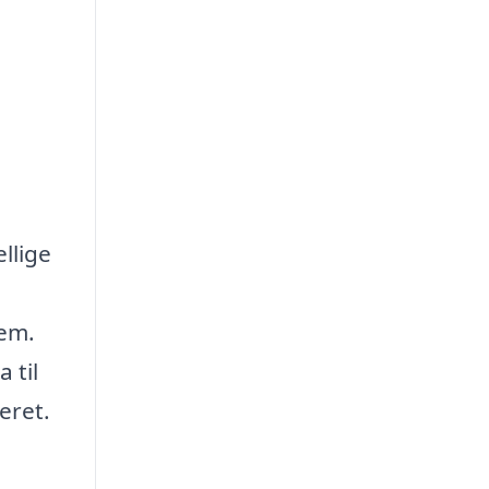
llige
lem.
 til
eret.