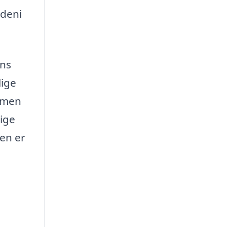
ndeni
ens
lige
ormen
lige
len er