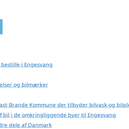
 bestille i Engesvang
rrelser og bilmærker
kast-Brande Kommune der tilbyder bilvask og bilpl
af bil i de omkringliggende byer til Engesvang
andre dele af Danmark