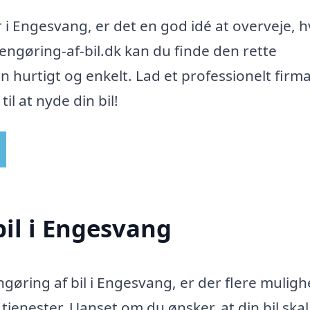
 i Engesvang, er det en god idé at overveje, 
rengøring-af-bil.dk kan du finde den rette
n hurtigt og enkelt. Lad et professionelt firm
il at nyde din bil!
bil i Engesvang
ngøring af bil i Engesvang, er der flere mulig
tjenester. Uanset om du ønsker, at din bil skal