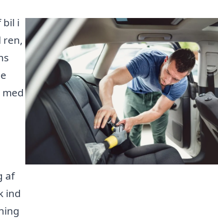
bil i
 ren,
ns
de
g med
g af
k ind
sning