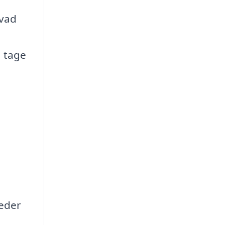
hvad
a tage
heder