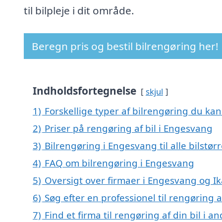
til bilpleje i dit område.
Beregn pris og bestil bilrengøring her!
Indholdsfortegnelse
skjul
1)
Forskellige typer af bilrengøring du kan
2)
Priser på rengøring af bil i Engesvang
3)
Bilrengøring i Engesvang til alle bilstø
4)
FAQ om bilrengøring i Engesvang
5)
Oversigt over firmaer i Engesvang og I
6)
Søg efter en professionel til rengøring 
7)
Find et firma til rengøring af din bil i 