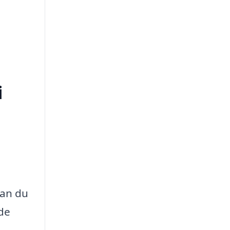
i
kan du
 de