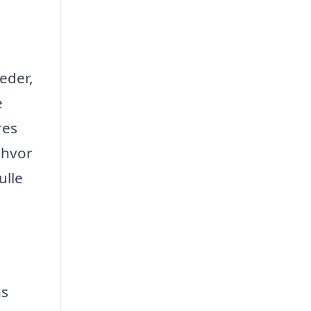
eder,
e
res
 hvor
ulle
ns