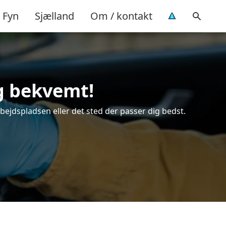
Fyn
Sjælland
Om / kontakt
og bekvemt!
rbejdspladsen eller det sted der passer dig bedst.