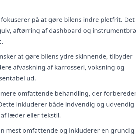
okuserer på at gøre bilens indre pletfrit. Det
gulv, aftørring af dashboard og instrumentbr
t.
sker at gøre bilens ydre skinnende, tilbyder
ere afvaskning af karrosseri, voksning og
æsentabel ud.
n mere omfattende behandling, der forberede
ed. Dette inkluderer både indvendig og udvendig
 læder eller tekstil.
en mest omfattende og inkluderer en grundig