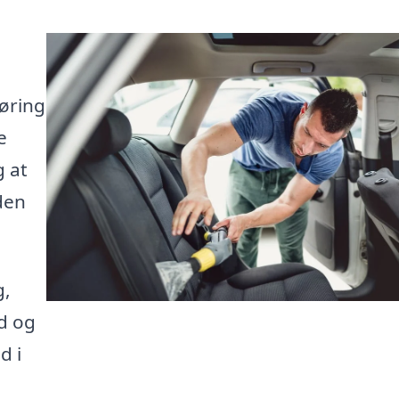
gøring
e
g at
 den
g,
id og
d i