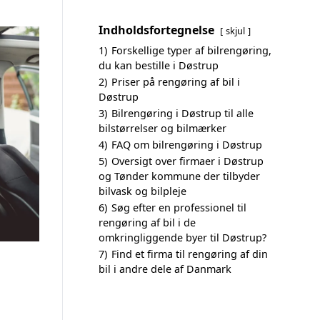
Indholdsfortegnelse
skjul
1)
Forskellige typer af bilrengøring,
du kan bestille i Døstrup
2)
Priser på rengøring af bil i
Døstrup
3)
Bilrengøring i Døstrup til alle
bilstørrelser og bilmærker
4)
FAQ om bilrengøring i Døstrup
5)
Oversigt over firmaer i Døstrup
og Tønder kommune der tilbyder
bilvask og bilpleje
6)
Søg efter en professionel til
rengøring af bil i de
omkringliggende byer til Døstrup?
7)
Find et firma til rengøring af din
bil i andre dele af Danmark