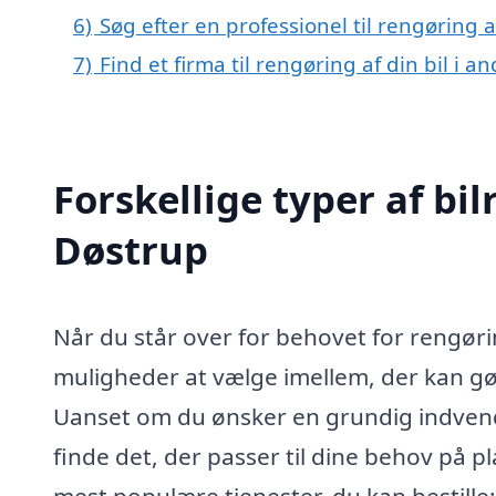
6)
Søg efter en professionel til rengøring 
7)
Find et firma til rengøring af din bil i 
Forskellige typer af bil
Døstrup
Når du står over for behovet for rengøring
muligheder at vælge imellem, der kan gøre
Uanset om du ønsker en grundig indvend
finde det, der passer til dine behov på p
mest populære tjenester, du kan bestille: