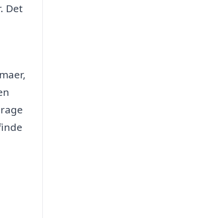
. Det
rmaer,
en
drage
finde