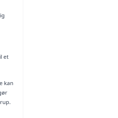
ig
l et
ne kan
gør
trup.