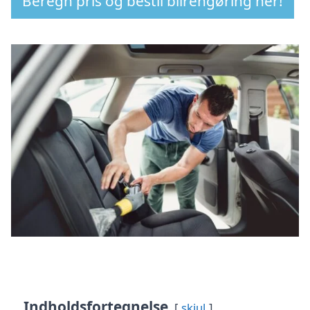
Beregn pris og bestil bilrengøring her!
Indholdsfortegnelse
skjul