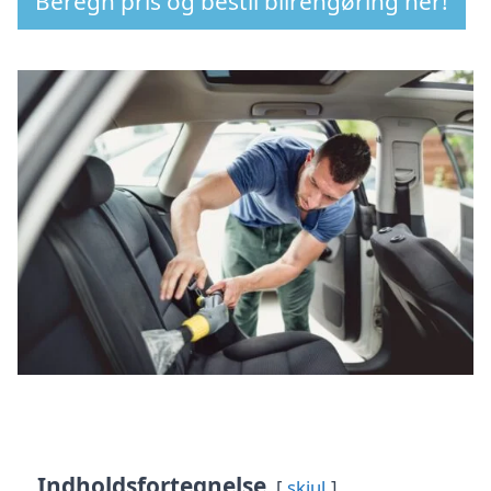
Beregn pris og bestil bilrengøring her!
Indholdsfortegnelse
skjul