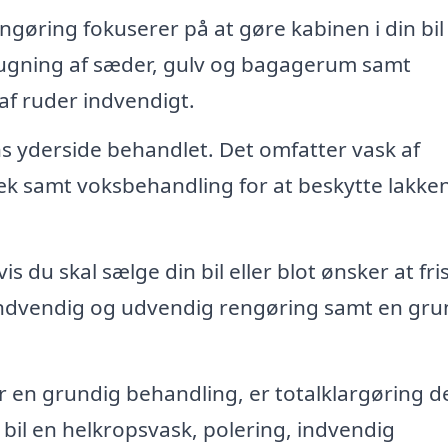
gøring fokuserer på at gøre kabinen i din bil
sugning af sæder, gulv og bagagerum samt
af ruder indvendigt.
ns yderside behandlet. Det omfatter vask af
dæk samt voksbehandling for at beskytte lakke
is du skal sælge din bil eller blot ønsker at fri
indvendig og udvendig rengøring samt en gru
 en grundig behandling, er totalklargøring d
bil en helkropsvask, polering, indvendig