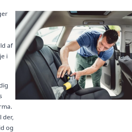
ger
!
ld af
e i
dig
s
irma.
 der,
id og