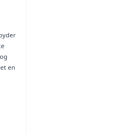
lbyder
te
 og
det en