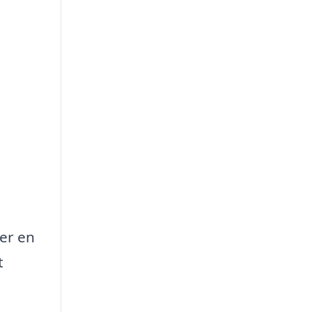
ler en
t