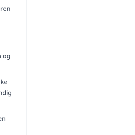
 ren
n og
ske
ndig
en