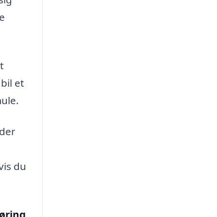
te
t
bil et
mule.
 der
vis du
øring