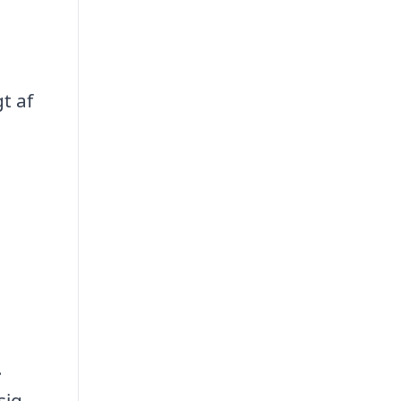
t af
.
sig