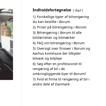
Indholdsfortegnelse
skjul
1)
Forskellige typer af bilrengøring
du kan bestille i Borum
2)
Priser på bilrengøring i Borum
3)
Bilrengøring i Borum til alle
bilstørrelser og bilmærker
4)
FAQ om bilrengøring i Borum
5)
Oversigt over firmaer i Borum og
Aarhus kommune der tilbyder
bilvask og bilpleje
6)
Søg efter en professionel til
rengøring af bil i de
omkringliggende byer til Borum?
7)
Find et firma til rengøring af bil i
andre dele af Danmark