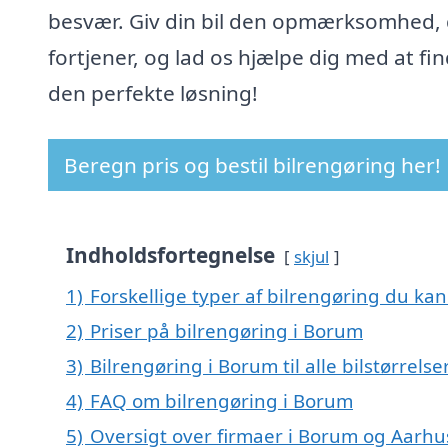
besvær. Giv din bil den opmærksomhed,
fortjener, og lad os hjælpe dig med at fi
den perfekte løsning!
Beregn pris og bestil bilrengøring her!
Indholdsfortegnelse
skjul
1)
Forskellige typer af bilrengøring du kan
2)
Priser på bilrengøring i Borum
3)
Bilrengøring i Borum til alle bilstørrels
4)
FAQ om bilrengøring i Borum
5)
Oversigt over firmaer i Borum og Aarhu