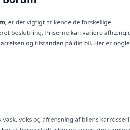
um
, er det vigtigt at kende de forskellige
eret beslutning. Priserne kan variere afhængig
ørrelsen og tilstanden på din bil. Her er nogle
 vask, voks og afrensning af bilens karrosseri
sker at fjerne skidt, støv og snavs, der samler 