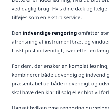
ved daglig brug. Hvis dine dæk og fælge 
tilføjes som en ekstra service.
Den
indvendige rengøring
omfatter stø
afrensning af instrumentbræt og vinduer. 
friskt pust indvendigt, især efter en læng
For dem, der ønsker en komplet løsning,
kombinerer både udvendig og indvendig r
præsentabel ud både indvendigt og udven
skal have den klar til salg eller blot vil fo
Uanset hvilken type rengøring du vælger, 