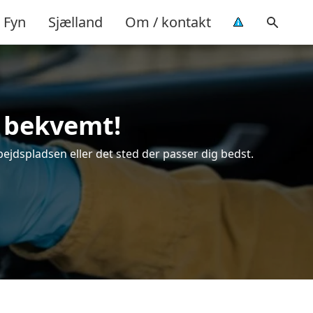
Fyn
Sjælland
Om / kontakt
g bekvemt!
bejdspladsen eller det sted der passer dig bedst.